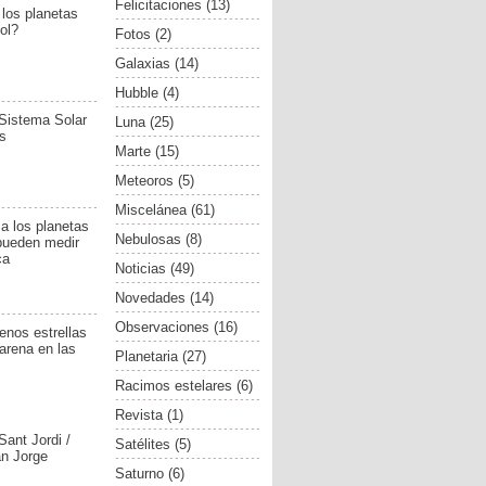
Felicitaciones
(13)
 los planetas
ol?
Fotos
(2)
Galaxias
(14)
Hubble
(4)
 Sistema Solar
Luna
(25)
as
Marte
(15)
Meteoros
(5)
Miscelánea
(61)
 a los planetas
Nebulosas
(8)
 pueden medir
ca
Noticias
(49)
Novedades
(14)
Observaciones
(16)
nos estrellas
arena en las
Planetaria
(27)
Racimos estelares
(6)
Revista
(1)
Sant Jordi /
Satélites
(5)
an Jorge
Saturno
(6)