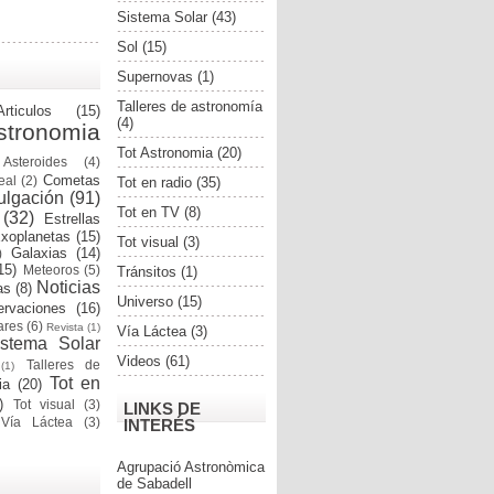
Sistema Solar
(43)
Sol
(15)
Supernovas
(1)
Talleres de astronomía
Articulos
(15)
(4)
stronomia
Tot Astronomia
(20)
Asteroides
(4)
Cometas
eal
(2)
Tot en radio
(35)
ulgación
(91)
Tot en TV
(8)
(32)
Estrellas
xoplanetas
(15)
Tot visual
(3)
Galaxias
(14)
)
15)
Meteoros
(5)
Tránsitos
(1)
Noticias
as
(8)
Universo
(15)
rvaciones
(16)
ares
(6)
Revista
(1)
Vía Láctea
(3)
istema Solar
Videos
(61)
Talleres de
(1)
Tot en
ia
(20)
)
Tot visual
(3)
LINKS DE
Vía Láctea
(3)
INTERÉS
Agrupació Astronòmica
de Sabadell