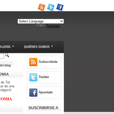
Powered by
Translate
»
»
ALERÍA
QUIÉNES SOMOS
Subscribete
del blog
OMIA
Twitter
 de Tot
tar de una
vulgació
Apuntate
NOMIA
SUSCRIBIRSE A