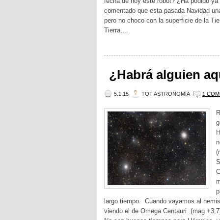
fecha de hoy este robot? ¿Ha podido ya 
comentado que esta pasada Navidad una
pero no choco con la superficie de la Ti
Tierra,...
¿Habrá alguien aqu
5.1.15
TOT ASTRONOMIA
1 COM
R
g
H
n
(
S
C
m
p
largo tiempo. Cuando vayamos al hemisf
viendo el de Omega Centauri (mag +3,7),