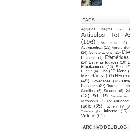
TAGS
Agujeros negros
(2)
Articulos Tot A
(196)
Asterismos
(4)
Astronautica
(13)
Aurora Bor
Div
(14)
Constelacions
(26)
Efemérides
Eclipses
(9)
(24)
Estrellas fugaces
(10)
E
Felicitaciones
(13)
Fotos
(2
Luna
(25)
Marte
(
Hubble
(4)
Miscelánea
(61)
Nebulos
(49)
Novedades
(14)
Obse
Planetaria
(27)
Racimos estel
S
Satélites
(5)
Saturno
(6)
(43)
Sol
(15)
Supernovas
Tot Astronom
astronomía
(4)
radio
(35)
Tot en TV
(8
Universo
(15)
Tránsitos
(1)
Videos
(61)
ARCHIVO DEL BLOG