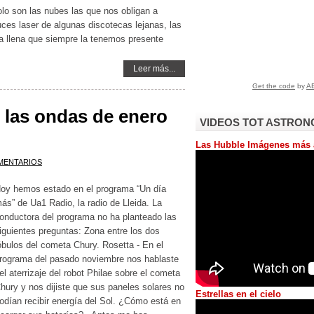
solo son las nubes las que nos obligan a
ces laser de algunas discotecas lejanas, las
na llena que siempre la tenemos presente
Leer más...
 las ondas de enero
VIDEOS TOT ASTRON
Las Hubble Imágenes más 
MENTARIOS
oy hemos estado en el programa “Un día
ás” de Ua1 Radio, la radio de Lleida. La
onductora del programa no ha planteado las
iguientes preguntas: Zona entre los dos
óbulos del cometa Chury. Rosetta - En el
rograma del pasado noviembre nos hablaste
el aterrizaje del robot Philae sobre el cometa
hury y nos dijiste que sus paneles solares no
Estrellas en el cielo
odían recibir energía del Sol. ¿Cómo está en