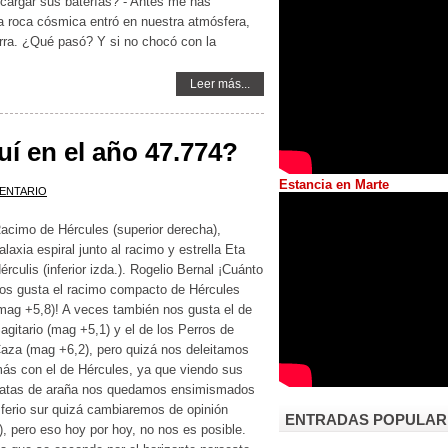
cargar sus baterías? - Antes me has
 roca cósmica entró en nuestra atmósfera,
erra. ¿Qué pasó? Y si no chocó con la
Leer más...
í en el año 47.774?
Estancia en Marte
ENTARIO
acimo de Hércules (superior derecha),
alaxia espiral junto al racimo y estrella Eta
érculis (inferior izda.). Rogelio Bernal ¡Cuánto
os gusta el racimo compacto de Hércules
mag +5,8)! A veces también nos gusta el de
agitario (mag +5,1) y el de los Perros de
aza (mag +6,2), pero quizá nos deleitamos
ás con el de Hércules, ya que viendo sus
atas de araña nos quedamos ensimismados
erio sur quizá cambiaremos de opinión
ENTRADAS POPULAR
 pero eso hoy por hoy, no nos es posible.