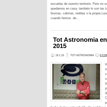
escuelas de nuestro territorio. Pero no 
quedarnos en casa, también lo son las lu
brumas, calimas, nieblas o la propia Lu
cuando hemos de...
Tot Astronomia en
2015
19.1.15
TOT ASTRONOMIA
0 CO
H
m
c
s
l
p
d
C
p