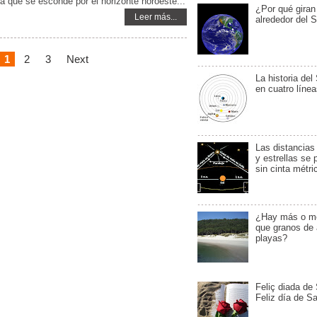
 que se esconde por el horizonte noroeste...
¿Por qué giran
Leer más...
alrededor del S
1
2
3
Next
La historia del
en cuatro líne
Las distancias
y estrellas se
sin cinta métri
¿Hay más o me
que granos de 
playas?
Feliç diada de 
Feliz día de S