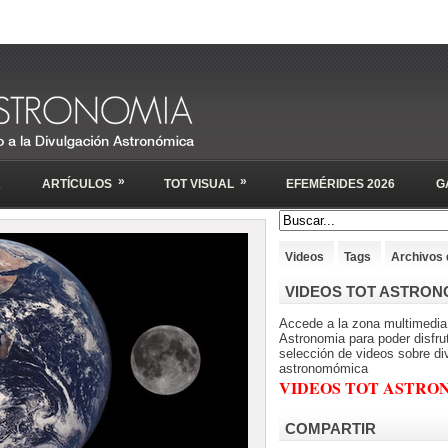
»
»
A
ARTÍCULOS
TOT VISUAL
EFEMÉRIDES 2026
G
Videos
Tags
Archivos 
VIDEOS TOT ASTRON
Accede a la zona multimedia
Astronomia para poder disfru
selección de videos sobre di
astronomómica
VIDEOS TOT ASTRO
COMPARTIR