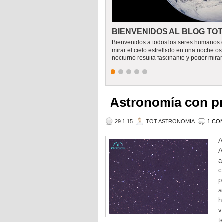
BIENVENIDOS AL BLOG TO
Bienvenidos a todos los seres humanos 
mirar el cielo estrellado en una noche os
nocturno resulta fascinante y poder mirar,
Astronomía con p
29.1.15
TOT ASTRONOMIA
1 CO
A
A
a
c
p
a
h
v
t