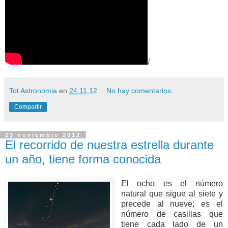
/
Tot Astronomia
en
24.11.12
No hay comentarios:
Compartir
23 noviembre 2012
El recorrido de nuestra estrella durante
un año, tiene forma conocida
El ocho es el número
natural que sigue al siete y
precede al nueve; es el
número de casillas que
tiene cada lado de un