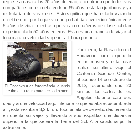
regrese a casa a los 20 años de edad, encontraría que todos sus
compañeros de escuela tendrían 65 años, estarían jubilados y ya
disfrutarían de sus nietos. Esto significa que ha estado viajando
en el tiempo, por lo que su cuerpo habría envejecido únicamente
5 años de vida, mientras que sus compañeros de clase habrían
experimentado 50 años enteros. Esta es una manera de viajar al
futuro a una velocidad superior a 1 hora por hora.
Por cierto,
la Nasa
donó el
Endavour para exponerlo
en un museo y esta nave
realizó su ultimo viaje al
California Science Center,
el pasado 14 de octubre de
2012, recorriendo casi
20
El Endeavour es fotografiado cuando
se iba a su retiro para ser admirado.
km
por las calles de los
Ángeles durante casi dos
días y a una velocidad algo inferior a lo que estaba acostumbrada
a ir, esta vez iba a
3,2 km/h
. Todo un alarde de velocidad teniendo
en cuenta su vejez y llevando a sus espaldas una distancia
superior a la que separa
la Tierra
del Sol. A la sabiduría por la
astronomía.