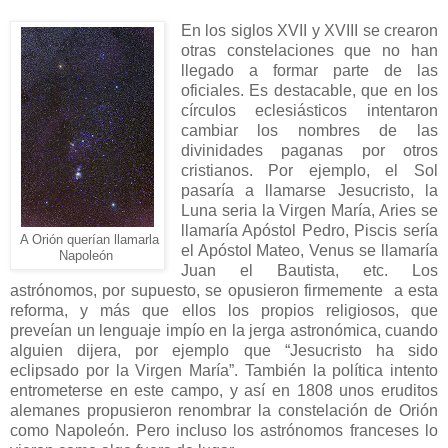
En los siglos XVII y XVIII se crearon
otras constelaciones que no han
llegado a formar parte de las
oficiales. Es destacable, que en los
círculos eclesiásticos intentaron
cambiar los nombres de las
divinidades paganas por otros
cristianos. Por ejemplo, el Sol
pasaría a llamarse Jesucristo, la
Luna seria la Virgen María, Aries se
llamaría Apóstol Pedro, Piscis sería
A Orión querían llamarla
el Apóstol Mateo, Venus se llamaría
Napoleón
Juan el Bautista, etc. Los
astrónomos, por supuesto, se opusieron firmemente a esta
reforma, y más que ellos los propios religiosos, que
preveían un lenguaje impío en la jerga astronómica, cuando
alguien dijera, por ejemplo que “Jesucristo ha sido
eclipsado por la Virgen María”. También la política intento
entrometerse en este campo, y así en 1808 unos eruditos
alemanes propusieron renombrar la constelación de Orión
como Napoleón. Pero incluso los astrónomos franceses lo