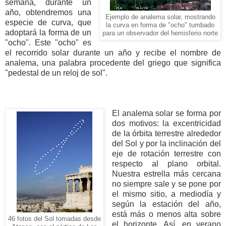
semana, durante un
año, obtendremos una
Ejemplo de analema solar, mostrando
especie de curva, que
la curva en forma de "ocho" tumbado
adoptará la forma de un
para un observador del hemisferio norte
"ocho". Este "ocho" es
el recorrido solar durante un año y recibe el nombre de
analema, una palabra procedente del griego que significa
"pedestal de un reloj de sol".
El analema solar se forma por
dos motivos: la excentricidad
de la órbita terrestre alrededor
del Sol y por la inclinación del
eje de rotación terrestre con
respecto al plano orbital.
Nuestra estrella más cercana
no siempre sale y se pone por
el mismo sitio, a mediodía y
según la estación del año,
está más o menos alta sobre
46 fotos del Sol tomadas desde
el horizonte. Así, en verano