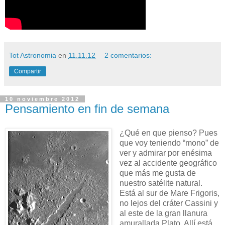
Tot Astronomia
en
11.11.12
2 comentarios:
Compartir
10 noviembre 2012
Pensamiento en fin de semana
¿Qué en que pienso? Pues
que voy teniendo “mono” de
ver y admirar por enésima
vez al accidente geográfico
que más me gusta de
nuestro satélite natural.
Está al sur de Mare Frigoris,
no lejos del cráter Cassini y
al este de la gran llanura
amurallada Plato. Allí está