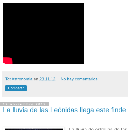
Tot Astronomia
en
23.11.12
No hay comentarios:
Compartir
17 noviembre 2012
La lluvia de las Leónidas llega este finde
La lluvia de estrellas de las