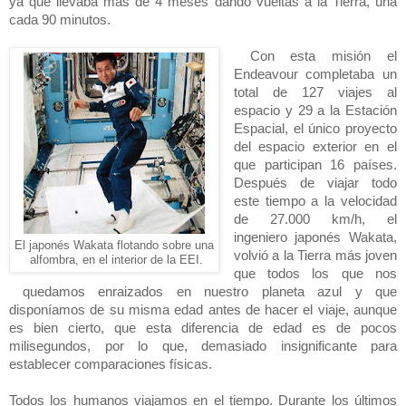
ya que llevaba más de 4 meses dando vueltas a
la Tierra
, una
cada 90 minutos.
Con esta misión el
Endeavour completaba un
total de 127 viajes al
espacio y
29 a
la Estación
Espacial
, el único proyecto
del espacio exterior en el
que participan 16 países.
Después de viajar todo
este tiempo a la velocidad
de
27.000 km
/h, el
ingeniero japonés Wakata,
El japonés Wakata flotando sobre una
volvió a
la Tierra
más joven
alfombra, en el interior de la EEI.
que todos los que nos
quedamos enraizados en nuestro planeta azul y que
disponíamos de su misma edad antes de hacer el viaje, aunque
es bien cierto, que esta diferencia de edad es de pocos
milisegundos, por lo que, demasiado insignificante para
establecer comparaciones físicas.
Todos los humanos viajamos en el tiempo. Durante los últimos