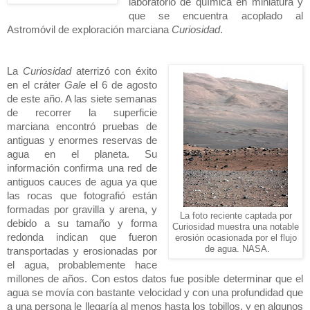
laboratorio de química en miniatura y
que se encuentra acoplado al
Astromóvil de exploración marciana
Curiosidad
.
La
Curiosidad
aterrizó con éxito
en el cráter
Gale
el 6 de agosto
de este año. A las siete semanas
de recorrer la superficie
marciana encontró pruebas de
antiguas y enormes reservas de
agua en el planeta. Su
información confirma una red de
antiguos cauces de agua ya que
las rocas que fotografió están
formadas por gravilla y arena, y
La foto reciente captada por
debido a su tamaño y forma
Curiosidad muestra una notable
redonda indican que fueron
erosión ocasionada por el flujo
de agua. NASA.
transportadas y erosionadas por
el agua, probablemente hace
millones de años. Con estos datos fue posible determinar que el
agua se movía con bastante velocidad y con una profundidad que
a una persona le llegaría al menos hasta los tobillos, y en algunos