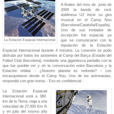
A finales del mes de
junio de
2009 la banda de rock
dublinesa U2 inició su gira
musical en el Camp Nou
(Barcelona/Cataluña/España).
Uno de sus invitados de
excepción fue espacial, ya
La Estación Espacial Internacional
que se comunicaron con la
tripulación de
la Estación
Espacial
Internacional durante 4 minutos. La conexión se pudo
disfrutar por todos los asistentes al Camp del Barça (Estadio del
Fútbol Club Barcelona), mediante una gigantesca pantalla con la
que fue posible ver y oír la conversación entre Barcelona y
la
Estación
orbital. - ¿Nuestro planeta es redondo? – Les
encasquetaron desde el Camp Nou. Uno de los astronautas,
respondió con gran ironía: - Eso es confidencial -
La Estación Espacial
Internacional está a
380
km
de
la Tierra
, viaja a una
velocidad de
27.000 Km
/h
y en julio del mismo año