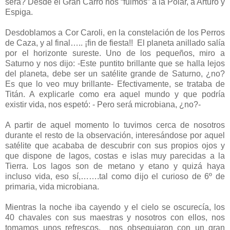
será? Desde el Gran Carro nos “fuimos” a la Polar, a Arturo y
Espiga.
Desdoblamos a Cor Caroli, en la constelación de los Perros
de Caza, y al final….. ¡fin de fiesta!! El planeta anillado salía
por el horizonte sureste. Uno de los pequeños, miro a
Saturno y nos dijo: -Este puntito brillante que se halla lejos
del planeta, debe ser un satélite grande de Saturno, ¿no?
Es que lo veo muy brillante- Efectivamente, se trataba de
Titán. A explicarle como era aquel mundo y que podría
existir vida, nos espetó: - Pero será microbiana, ¿no?-
A partir de aquel momento lo tuvimos cerca de nosotros
durante el resto de la observación, interesándose por aquel
satélite que acababa de descubrir con sus propios ojos y
que dispone de lagos, costas e islas muy parecidas a la
Tierra. Los lagos son de metano y etano y quizá haya
incluso vida, eso sí,…….tal como dijo el curioso de 6º de
primaria, vida microbiana.
Mientras la noche iba cayendo y el cielo se oscurecía, los
40 chavales con sus maestras y nosotros con ellos, nos
tomamos unos refrescos, nos obsequiaron con un gran