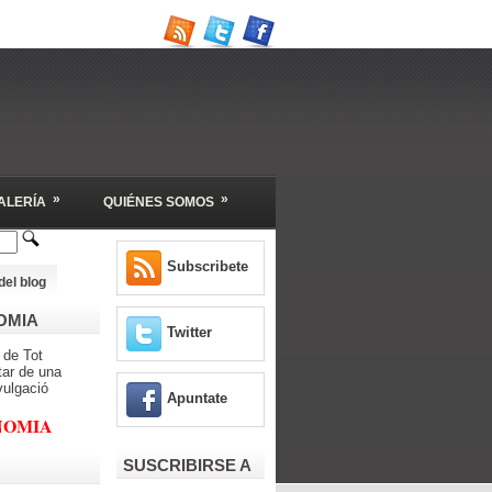
»
»
ALERÍA
QUIÉNES SOMOS
Subscribete
del blog
OMIA
Twitter
 de Tot
tar de una
vulgació
Apuntate
NOMIA
SUSCRIBIRSE A