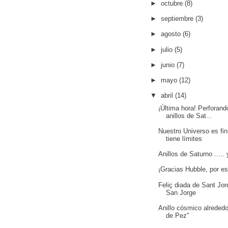
►
octubre
(8)
►
septiembre
(3)
►
agosto
(6)
►
julio
(5)
►
junio
(7)
►
mayo
(12)
▼
abril
(14)
¡Última hora! Perforand
anillos de Sat...
Nuestro Universo es fin
tiene límites
Anillos de Saturno ..... 
¡Gracias Hubble, por e
Feliç diada de Sant Jord
San Jorge
Anillo cósmico alrededo
de Pez"