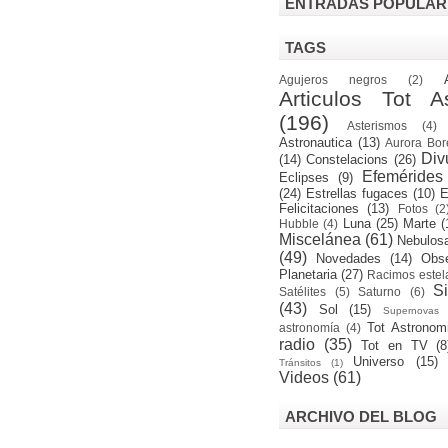
ENTRADAS POPULAR
TAGS
Agujeros negros
(2)
Articulos Tot A
(196)
Asterismos
(4)
Astronautica
(13)
Aurora Bor
Div
(14)
Constelacions
(26)
Efemérides
Eclipses
(9)
(24)
Estrellas fugaces
(10)
E
Felicitaciones
(13)
Fotos
(2
Luna
(25)
Marte
(
Hubble
(4)
Miscelánea
(61)
Nebulos
(49)
Novedades
(14)
Obse
Planetaria
(27)
Racimos estel
S
Satélites
(5)
Saturno
(6)
(43)
Sol
(15)
Supernovas
Tot Astronom
astronomía
(4)
radio
(35)
Tot en TV
(8
Universo
(15)
Tránsitos
(1)
Videos
(61)
ARCHIVO DEL BLOG