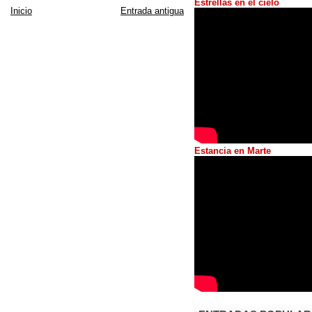
Estrellas en el cielo
Inicio
Entrada antigua
O
Estancia en Marte