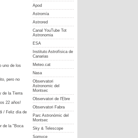
Apod
Astromía
Astrored
Canal YouTube Tot
Astronomia
ESA
Instituto Astrofísica de
Canarias
Meteo.cat
o uno de los
Nasa
ito, pero no
Observatori
Astronomic del
Montsec
y de la Tierra
Observatori de l'Ebre
sos 22 años!
Observatori Fabra
i / Feliz día de
Parc Astronòmic del
Montsec
r de la "Boca
Sky & Telescope
Somyce