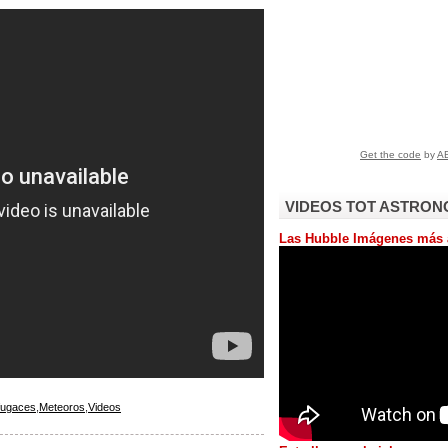
VIDEOS TOT ASTRON
Las Hubble Imágenes más 
 fugaces
,
Meteoros
,
Videos