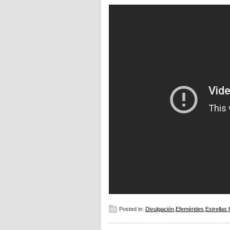
Posted in:
Divulgación
,
Efemérides
,
Estrellas