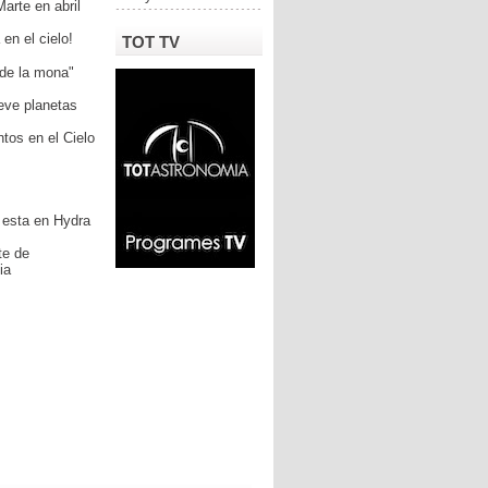
Marte en abril
en el cielo!
TOT TV
 de la mona"
eve planetas
tos en el Cielo
 esta en Hydra
te de
ia