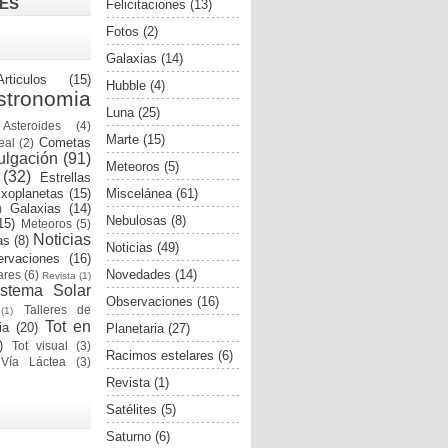
ES
Felicitaciones
(13)
Fotos
(2)
Galaxias
(14)
Articulos
(15)
Hubble
(4)
stronomia
Luna
(25)
Asteroides
(4)
Marte
(15)
Cometas
eal
(2)
ulgación
(91)
Meteoros
(5)
(32)
Estrellas
Miscelánea
(61)
xoplanetas
(15)
Galaxias
(14)
)
Nebulosas
(8)
15)
Meteoros
(5)
Noticias
as
(8)
Noticias
(49)
rvaciones
(16)
Novedades
(14)
ares
(6)
Revista
(1)
istema Solar
Observaciones
(16)
Talleres de
(1)
Tot en
ia
(20)
Planetaria
(27)
)
Tot visual
(3)
Racimos estelares
(6)
Vía Láctea
(3)
Revista
(1)
Satélites
(5)
Saturno
(6)