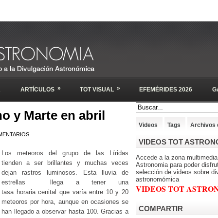
»
»
A
ARTÍCULOS
TOT VISUAL
EFEMÉRIDES 2026
G
no y Marte en abril
Videos
Tags
Archivos 
MENTARIOS
VIDEOS TOT ASTRON
Los meteoros del grupo de las Líridas
Accede a la zona multimedia
tienden a ser brillantes y muchas veces
Astronomia para poder disfru
selección de videos sobre di
dejan rastros luminosos. Esta lluvia de
astronomómica
estrellas llega a tener una
VIDEOS TOT ASTRO
tasa horaria cenital que varía entre 10 y 20
meteoros por hora, aunque en ocasiones se
COMPARTIR
han llegado a observar hasta 100. Gracias a